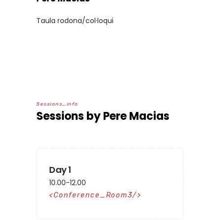
Taula rodona/col·loqui
S
e
s
s
i
o
n
s
_
i
n
f
o
Sessions by Pere Macias
Day 1
10.00-12.00
Conference_Room3