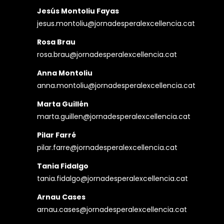
Jesús Montoliu Fayas
jesus.montoliu@jornadesperalexcellencia.cat
Rosa Brau
rosa.brau@jornadesperalexcellencia.cat
Anna Montoliu
anna.montoliu@jornadesperalexcellencia.cat
Marta Guillén
marta.guillen@jornadesperalexcellencia.cat
Pilar Farré
pilar.farre@jornadesperalexcellencia.cat
Tania Fidalgo
tania.fidalgo@jornadesperalexcellencia.cat
Arnau Cases
arnau.cases@jornadesperalexcellencia.cat