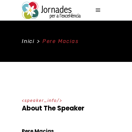
Inici
>
Pere Macias
speaker_info
About The Speaker
Pere Macias