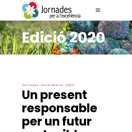
Edició 2020
J
o
r
n
a
d
e
s
_
E
x
c
e
l
·
l
è
n
c
i
a
_
2
0
2
0
Un present
responsable
per un futur