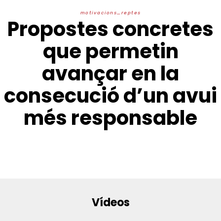
m
o
t
i
v
a
c
i
o
n
s
_
r
e
p
t
e
s
Propostes concretes
que permetin
avançar en la
consecució d’un avui
més responsable
Vídeos