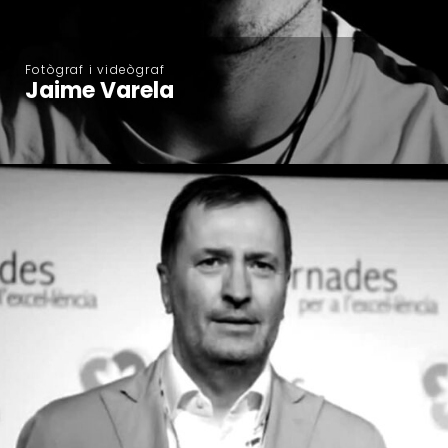
Fotògraf i videògraf
Jaime Varela