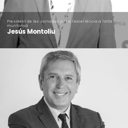
President de les Jornades per a l'excel·lència a l'alta
muntanya
Jesús Montoliu