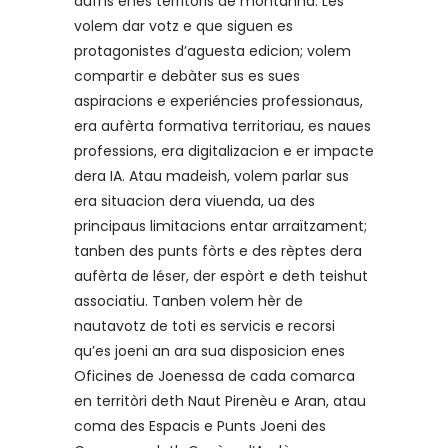
aufrís enes territòris de montanha. Les
volem dar votz e que siguen es
protagonistes d’aguesta edicion; volem
compartir e debàter sus es sues
aspiracions e experiéncies professionaus,
era aufèrta formativa territoriau, es naues
professions, era digitalizacion e er impacte
dera IA. Atau madeish, volem parlar sus
era situacion dera viuenda, ua des
principaus limitacions entar arraïtzament;
tanben des punts fòrts e des rèptes dera
aufèrta de léser, der espòrt e deth teishut
associatiu. Tanben volem hèr de
nautavotz de toti es servicis e recorsi
qu’es joeni an ara sua disposicion enes
Oficines de Joenessa de cada comarca
en territòri deth Naut Pirenèu e Aran, atau
coma des Espacis e Punts Joeni des