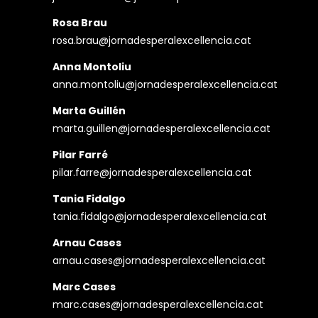
Rosa Brau
rosa.brau@jornadesperalexcellencia.cat
Anna Montoliu
anna.montoliu@jornadesperalexcellencia.cat
Marta Guillén
marta.guillen@jornadesperalexcellencia.cat
Pilar Farré
pilar.farre@jornadesperalexcellencia.cat
Tania Fidalgo
tania.fidalgo@jornadesperalexcellencia.cat
Arnau Cases
arnau.cases@jornadesperalexcellencia.cat
Marc Cases
marc.cases@jornadesperalexcellencia.cat