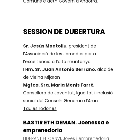
Comuns e deth Govèrn d’Andòrra.
SESSION DE DUBERTURA
Sr. Jesús Montoliu
, president de
l’Associació de les Jornades per a
l’excel·lència a l’alta muntanya
Il·lm. Sr. Juan Antonio Serrano
, alcalde
de Vielha Mijaran
Mgfca. Sra. Maria Menis Farré
,
Consellera de Joventut, Igualtat i inclusió
social del Conselh Generau d’Aran
Taules rodones
BASTIR ETH DEMAN. Joenessa e
emprenedoria
LIDERANT EL CANVI. Joves i emprenedoria