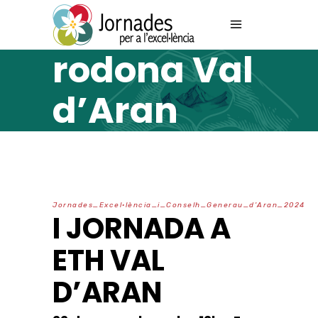
Taula
rodona Val
d’Aran
2024
J
o
r
n
a
d
e
s
_
E
x
c
e
l
·
l
è
n
c
i
a
_
i
_
C
o
n
s
e
l
h
_
G
e
n
e
r
a
u
_
d
'
A
r
a
n
_
2
0
2
4
I JORNADA A
ETH VAL
D’ARAN