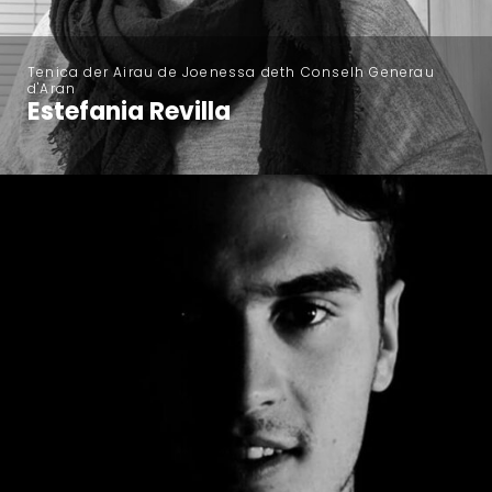
Tenica der Airau de Joenessa deth Conselh Generau
d'Aran
Estefania Revilla