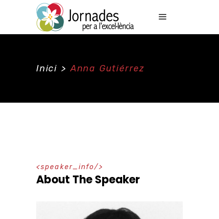
Inici
>
Anna Gutiérrez
speaker_info
About The Speaker