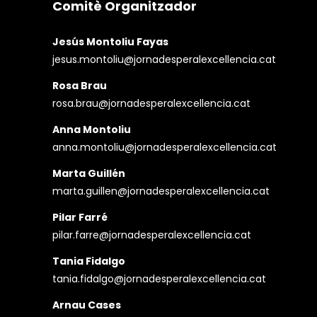
Comitè Organitzador
Jesús Montoliu Fayas
jesus.montoliu@jornadesperalexcellencia.cat
Rosa Brau
rosa.brau@jornadesperalexcellencia.cat
Anna Montoliu
anna.montoliu@jornadesperalexcellencia.cat
Marta Guillén
marta.guillen@jornadesperalexcellencia.cat
Pilar Farré
pilar.farre@jornadesperalexcellencia.cat
Tania Fidalgo
tania.fidalgo@jornadesperalexcellencia.cat
Arnau Cases