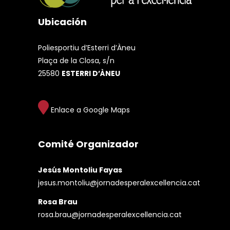
Ubicación
Poliesportiu d’Esterri d’Àneu
Plaça de la Closa, s/n
25580
ESTERRI D’ÀNEU
Enlace a Google Maps
Comité Organizador
Jesús Montoliu Fayas
jesus.montoliu@jornadesperalexcellencia.cat
Rosa Brau
rosa.brau@jornadesperalexcellencia.cat