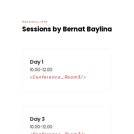
S
e
s
s
i
o
n
s
_
i
n
f
o
Sessions by Bernat Baylina
Day 1
10.00-12.00
Conference_Room3
Day 3
10.00-12.00