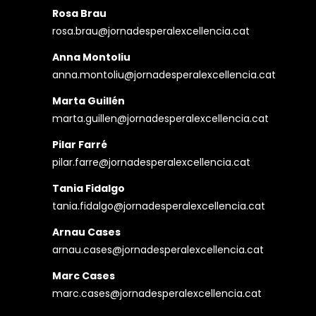
Rosa Brau
rosa.brau@jornadesperalexcellencia.cat
Anna Montoliu
anna.montoliu@jornadesperalexcellencia.cat
Marta Guillén
marta.guillen@jornadesperalexcellencia.cat
Pilar Farré
pilar.farre@jornadesperalexcellencia.cat
Tania Fidalgo
tania.fidalgo@jornadesperalexcellencia.cat
Arnau Cases
arnau.cases@jornadesperalexcellencia.cat
Marc Cases
marc.cases@jornadesperalexcellencia.cat