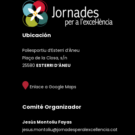
Ubicación
Poliesportiu d’Esterri d’Àneu
Plaça de la Closa, s/n
25580
ESTERRI D’ÀNEU
Enlace a Google Maps
Comité Organizador
Jesús Montoliu Fayas
jesus.montoliu@jornadesperalexcellencia.cat