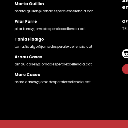
Al
Marta Guillén
en
marta.guillen@jornadesperalexcellencia.cat
Pilar Farré
OF
TE
pilar.farre@jornadesperalexcellencia.cat
Tania Fidalgo
tania.fidalgo@jornadesperalexcellencia.cat
Arnau Cases
arnau.cases@jornadesperalexcellencia.cat
Marc Cases
marc.cases@jornadesperalexcellencia.cat