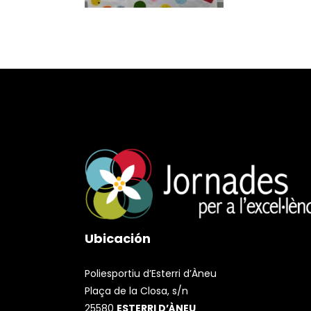
Ubicación
Poliesportiu d’Esterri d’Àneu
Plaça de la Closa, s/n
25580
ESTERRI D’ÀNEU