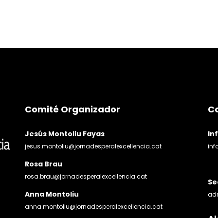
Comité Organizador
C
Jesús Montoliu Fayas
In
jesus.montoliu@jornadesperalexcellencia.cat
inf
Rosa Brau
rosa.brau@jornadesperalexcellencia.cat
Se
Anna Montoliu
adm
anna.montoliu@jornadesperalexcellencia.cat