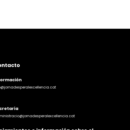
ontacto
formación
o@jornadesperalexcellencia.cat
cretaría
inistracio@jornadesperalexcellencia.cat