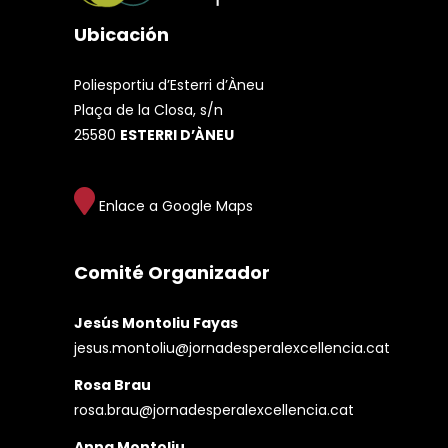
Ubicación
Poliesportiu d’Esterri d’Àneu
Plaça de la Closa, s/n
25580
ESTERRI D’ÀNEU
Enlace a Google Maps
Comité Organizador
Jesús Montoliu Fayas
jesus.montoliu@jornadesperalexcellencia.cat
Rosa Brau
rosa.brau@jornadesperalexcellencia.cat
Anna Montoliu