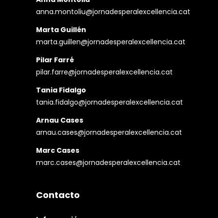
anna.montoliu@jornadesperalexcellencia.cat
Marta Guillén
marta.guillen@jornadesperalexcellencia.cat
Pilar Farré
pilar.farre@jornadesperalexcellencia.cat
Tania Fidalgo
tania.fidalgo@jornadesperalexcellencia.cat
Arnau Cases
arnau.cases@jornadesperalexcellencia.cat
Marc Cases
marc.cases@jornadesperalexcellencia.cat
Contacto