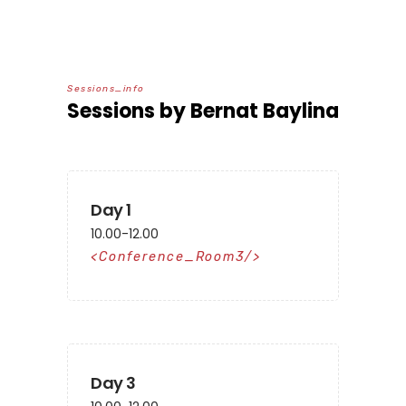
S
e
s
s
i
o
n
s
_
i
n
f
o
Sessions by Bernat Baylina
Day 1
10.00-12.00
Conference_Room3
Day 3