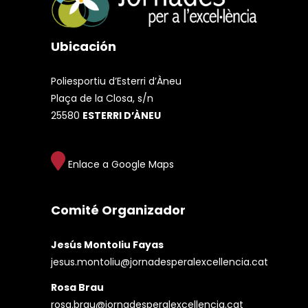
Ubicación
Poliesportiu d’Esterri d’Àneu
Plaça de la Closa, s/n
25580
ESTERRI D’ÀNEU
Enlace a Google Maps
Comité Organizador
Jesús Montoliu Fayas
jesus.montoliu@jornadesperalexcellencia.cat
Rosa Brau
rosa.brau@jornadesperalexcellencia.cat