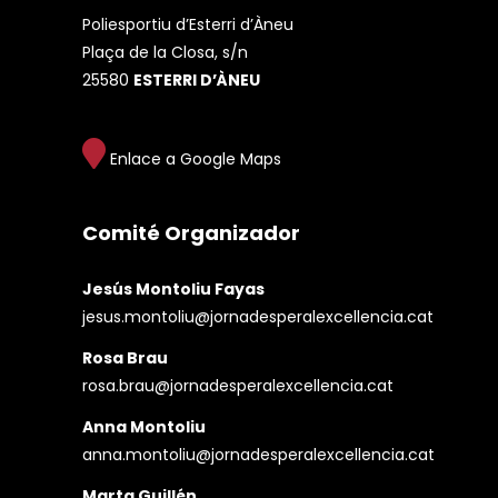
Poliesportiu d’Esterri d’Àneu
Plaça de la Closa, s/n
25580
ESTERRI D’ÀNEU
Enlace a Google Maps
Comité Organizador
Jesús Montoliu Fayas
jesus.montoliu@jornadesperalexcellencia.cat
Rosa Brau
rosa.brau@jornadesperalexcellencia.cat
Anna Montoliu
anna.montoliu@jornadesperalexcellencia.cat
Marta Guillén